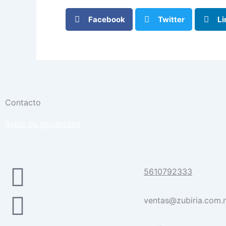
Facebook
Twitter
Li
Contacto
Aviso de privacidad
5610792333
ventas@zubiria.com.